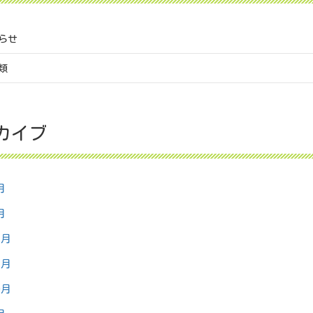
らせ
類
カイブ
月
月
2月
1月
0月