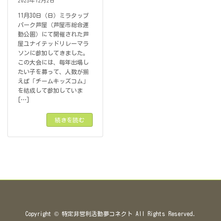
2025年12月2日
11月30日（日）ミラタップ
パーク芦屋（芦屋市総合運
動公園）にて開催された芦
屋ユナイテッドリレーマラ
ソンに参加してきました。
この大会には、毎年出場し
たい子を募って、人数が揃
えば「チームキッズコム」
を結成して参加していま
[…]
続きを読む
Copyright © 特定非営利活動夢コネクト All Rights Reserved.